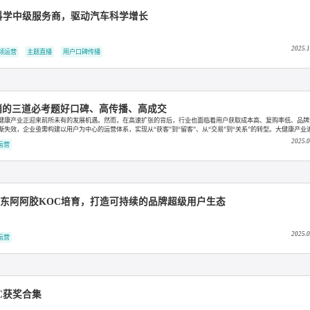
不再只造车，它如何用超级用户“造生态”？
超级用户运营
量营销科学中级服务商，驱动汽车科学增长
抖音短视频运营
主题直播
用户口碑传播
用户营销的三道必考题好口碑、高传播、高成交
醒，中国大健康产业正迎来前所未有的发展机遇。然而，在高速扩张的背后，行业也面临着用户获取成
动模式逐渐失效，企业亟需构建以用户为中心的运营体系，实现从“获客”到“留客”、从“交易”到“关
的代名词，而是品牌长期增长的核心资产。
超级用户运营