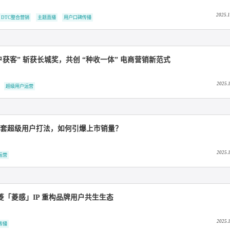
80 + 权威荣誉见证！知家 DTC 的全域增长能力图谱
直播电商
DTC整合营销
主题直播
用户口碑传播
 “超级用户获客” 斩获长城奖，共创 “种收一体” 电商营销新范式
户口碑传播
超级用户运营
缤果：一套超级用户打法，如何引爆上市销量？
超级用户运营