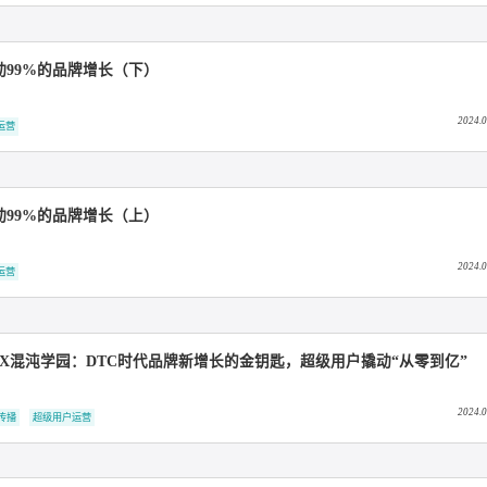
024ADMEN国际大赏“实战金案”奖
用户口碑传播
【菱感】系列活动打造品牌专属用户生态
户，撬动99%的品牌增长（下）
超级用户运营