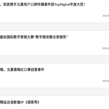
户，撬动99%的品牌增长（上）
超级用户运营
牟家和X混沌学园：DTC时代品牌新增长的金钥匙，超级用户撬动
用户口碑传播
超级用户运营
可能，知家携手五菱用户口碑传播事件获TopDigital年度大奖！