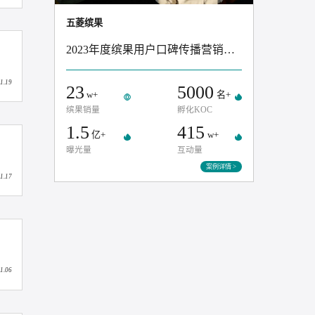
2025.11.20
五菱缤果
2023年度缤果用户口碑传播营
事件
2025.11.19
23
5000
w+
缤果销量
孵化KOC
1.5
415
亿+
w+
曝光量
互动量
案例
2025.11.17