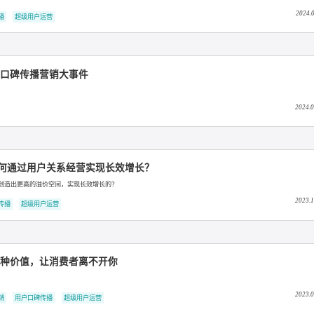
2024金鼠标国际数字营销大赛“数字媒体整合类银奖”
五菱上春晚，五菱春晚红口罩创意事件
老窖挚友精品访谈影像IP《酒客秀》
用户口碑传播
超级用户运营