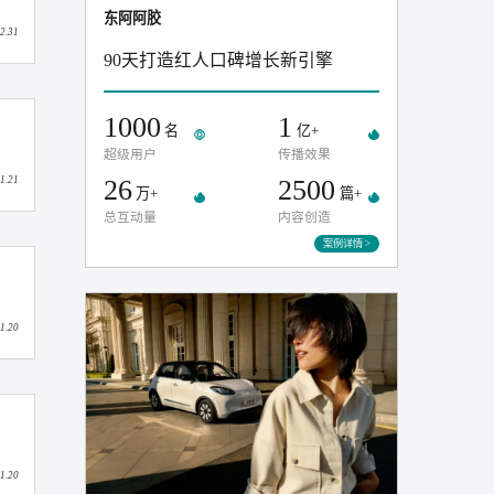
东阿阿胶
2025.12.31
90天打造红人口碑增长新引擎
1000
1
名
亿+
超级用户
传播效果
26
2500
2025.11.21
万+
总互动量
内容创造
案例
2025.11.20