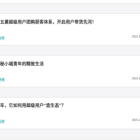
运营：五菱「菱感」IP 重构品牌用户共生生态
用户口碑传播
到一构建五菱超级用户团购获客体系，开启用户带货先河！
超级用户运营
车记：揭秘小城青年的精致生活
用户口碑传播