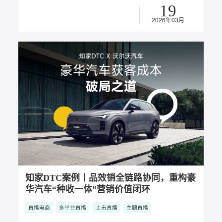
知家DTC案例丨慢直播重构品牌心智，知家
DTC助力MINI 实现潮趣驾控破圈增长
直播电商
多平台直播
主题直播
19
2026年03月