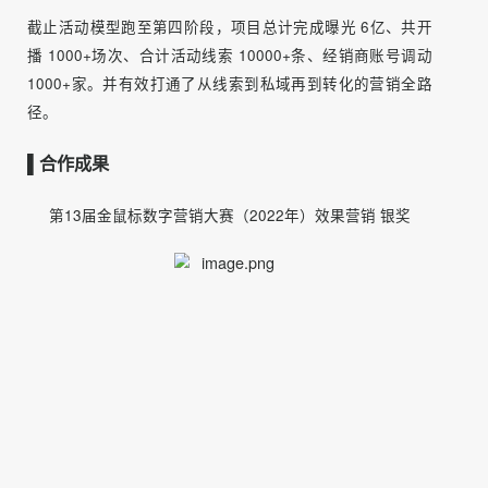
事项：直播转化链路跑通，企微1v1，社群建立客户分层
·质变验证
手段：转化链路断路颗粒度拆解跟踪+成交工具培训赋能
事项：建立数据字段跟踪表，各节点转化制定考核标准
如今，五菱宏光直播销售模式在全网爆开，月均获得万条线
索。同时，标准化的意向客户管理机制，让五菱在全行业7%
的线索成交率状况下，成绩率提升至15%。
2）千家经销商、8000余家门店共同参与，月均提供万条线
索
截止活动模型跑至第四阶段，项目总计完成曝光 6亿、共开