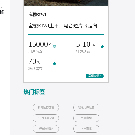
“超级用户”，最终
文化元素融入其中，
这场上市活动可称
宝骏KIWI
宝骏KIWI上市，电音短片《走
你》获奖
15000
5-10
个
用户沉淀
社群活跃
+
70
%
粉丝留存
案例
热门标签