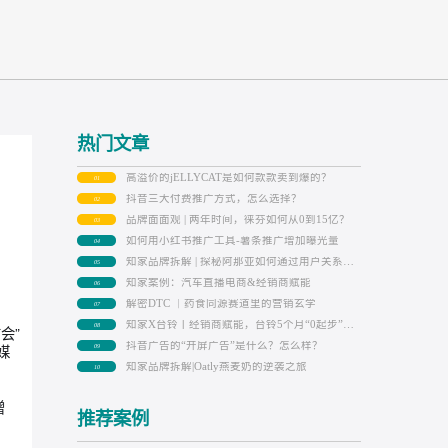
热门文章
高溢价的jELLYCAT是如何款款卖到爆
01
抖音三大付费推广方式，怎么选择？
02
品牌面面观 | 两年时间，徕芬如何从0到
03
如何用小红书推广工具-薯条推广增加
04
05
知家案例：汽车直播电商&经销商赋能
06
解密DTC ｜药食同源赛道里的营销玄
07
言，“新车发布会”
08
抖音广告的“开屏广告”是什么？怎么样
巨大流量的社交媒
09
知家品牌拆解|Oatly燕麦奶的逆袭之旅
10