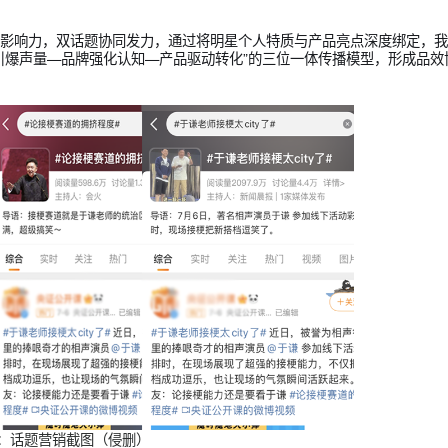
图源：官方抖音截图（侵删）
盖
能的关键时刻。核心是打造一场让用户愿意参与、乐于分享的沉浸
焦转化、
KOL矩阵
深度渗透”的四维联动策略，构建了一个全域覆
，引爆全民关注。
谦的国民影响力，双话题协同发力，通过将明星个人特质与产品亮
“流量引爆声量—品牌强化认知—产品驱动转化”的三位一体传播