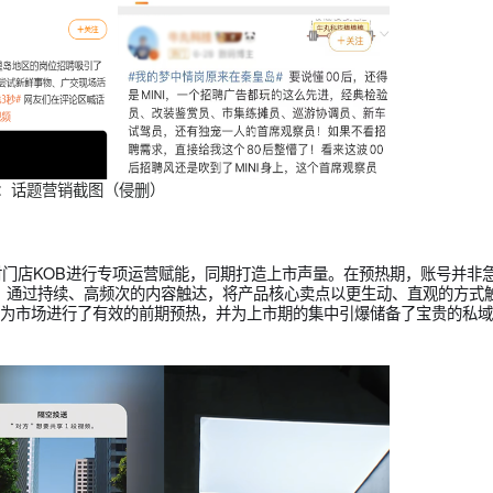
性深度绑定，极大强化了品牌年轻、有趣、敢于破格的鲜明形象。此
市线下活动的登场铺设了广泛的认知基础，实现了线上声量与线下
图源：话题营销截图（侵删）