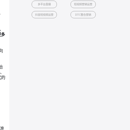
私域运营营销
超级用户运营
用户口碑传播
主题直播
经销商赋能
上市直播
多平台直播
短视频营销运
以用户价值驱动，
抖音短视频运营
DTC整合营
度和品牌影响力，
轻人的圈子，和更多
“被动观看”转向
，而是一套贯穿始
实现从品牌建设、
属于新消费时代的