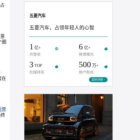
提质、降本、增
推荐案例
激烈的竞争中抢占
五菱汽车
五菱汽车，占领年轻人的心智
引爆网络
”。这意
阵，让声量在各个圈
1
6
亿+
亿+
月营收
微博曝光
3
500
TOP
万
为“你能得到什
社媒排名
用户粉丝
绑定，让消费者在
案例
布视为“
用户运营