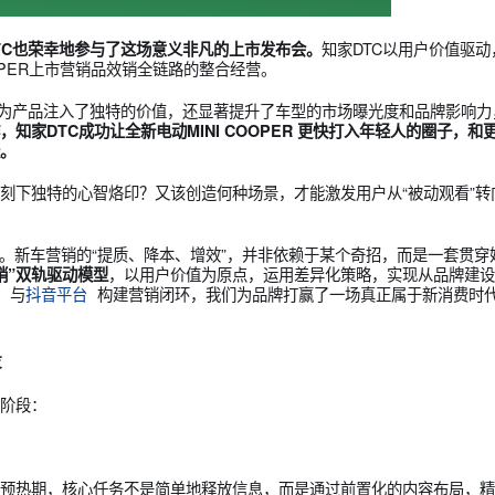
知家DTC
知家DTC也荣幸地参与了这场意义非凡的上市发布会。
I COOPER上市营销品效销全链路的整合经营。
知家DTC不仅为产品注入了独特的价值，还显著提升了车型的市场曝光
次合作，知家DTC成功让全新电动MINI COOPER 更快打入年
同频共振。
户心中刻下独特的心智烙印？又该创造何种场景，才能激发用户从
统化作战。新车营销的“提质、降本、增效”，并非依赖于某个奇招
，以用户价值为原点，运用差异化策略，
碑生态营销”双轨驱动模型
社交场域
与
抖音平台
构建营销闭环，我们为品牌打赢了一场真正