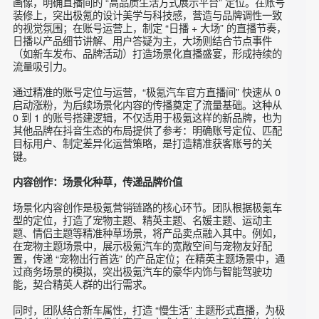
景化直播的全域运营闭环，每个环节均围绕 “场景匹配、用户
互动、转化提效” 展开。
账号搭建：打造精准获客的流量入口
知家 DTC 助力品牌从 0 到 1 完成 “极氪汽车官方直播间” 账号
搭建。知家 DTC 团队深入分析极氪汽车的品牌定位与目标用户
画像，明确直播间的 “高品质生活方式展示平台” 定位。在账号
装修上，突出极氪的设计美学与科技感，营造与品牌调性一致
的视觉氛围；在账号运营上，制定 “日播 + 大场” 的直播节奏，
日播以产品细节讲解、用户答疑为主，大场则结合节点事件
（如新车发布、品牌活动）打造场景化直播盛宴，形成持续的
流量吸引力。
通过精准的账号定位与运营，“极氪汽车官方直播间” 快速从 0
启动涨粉，为后续场景化内容的传播奠定了流量基础。这种从
0 到 1 的账号搭建逻辑，不仅适用于极氪这样的新品牌，也为
其他品牌在抖音生态的布局提供了参考：明确账号定位、匹配
目标用户、制定差异化运营策略，是打造精准获客账号的关
键。
内容创作：场景化种草，传递品牌价值