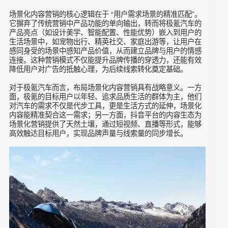
这些难题的关键。极氪作为新能源新势力，亟需通过“场景化营
销”打通从用户认知到线索转化的完整链路。
场景化内容营销的核心逻辑在于 “用户需求场景的精准匹配”。
它摒弃了传统营销中产品功能的单向输出，转而将极氪汽车的
产品亮点（如设计美学、智能配置、性能优势）嵌入到用户的
生活场景中，如宠物出行、精英社交、家庭出游等，让用户在
感同身受的场景中感知产品价值，从而建立品牌与用户的情感
连接。这种营销模式不仅能提升品牌传播的穿透力，还能有效
降低用户对广告的抵触心理，为后续线索转化奠定基础。
对于极氪汽车而言，布局场景化内容营销具有战略意义。一方
面，极氪的目标用户以年轻、追求品质生活的群体为主，他们
对汽车的需求不仅是代步工具，更是生活方式的延伸，场景化
内容能精准契合这一需求；另一方面，抖音平台的内容生态为
场景化营销提供了天然土壤，通过短视频、直播等形式，能够
高效触达目标用户，实现品牌声量与线索量的同步增长。