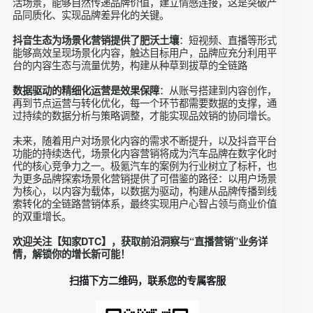
径上，设置 “一键预约试驾”“专属顾问对接” 等便捷入口，降低
用户转化门槛。
通过精细化运营，极氪实现了 “种草→拔草” 品效销全链路营销
的闭环。这一环节的核心在于 “数据驱动”，只有通过对全链路
数据的持续分析与优化，才能确保场景化营销的效果最大化，
实现从品牌传播到线索转化的价值跃迁。
营销效果与行业价值
极氪汽车的场景化内容营销取得了显著的实战成果：从 0 启动
涨粉 16 万 +，月均线索 4500+，总线索 4 万 +，直播场观 1
千万 +，总曝光 9600 万 +，到店试驾 2000+。这些数据不仅
体现了极氪在抖音生态的营销成功，更验证了场景化内容营销
的强大效能。
从行业价值来看，极氪的案例为新能源汽车品牌的场景化营销
提供了以下启示：
：通过将产品融入用户生
场景化内容是连接品牌与用户的桥梁
活场景，能够自然传递品牌价值，建立情感连接，这是突破产
品同质化、实现品牌差异化的关键。