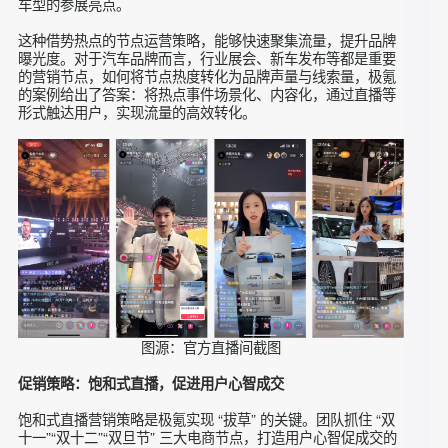
图源：官方直播间截图
节点运营：借势热点，实现流量与声量双爆发
日播与品牌事件组合拳是极氪场景化营销的重要策略。团队借
势 Zeekr001FR 发布、Zeekr007 发布、上海车展、广州车展
等热点事件打造主趣门店直播间，实现流量突破，持续扩大品
牌声量。在热点事件期间，通过场景化直播的形式，将事件热
度与产品卖点结合，如在上海车展期间，打造 “车展同款场景
直播”，让用户足不出户即可感受车展氛围，同时深入了解极氪
车型的参展亮点。
这种借势热点的节点运营策略，能够快速聚集流量，提升品牌
曝光度。对于汽车品牌而言，行业展会、新车发布等都是重要
的营销节点，如何将节点热度转化为品牌声量与线索量，极氪
的案例给出了答案：将热点事件场景化、内容化，通过直播等
形式触达用户，实现流量的高效转化。