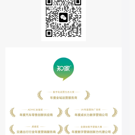
：短视频、直播等形式
抖音生态为场景化营销提供了肥沃土壤
能够高效呈现场景化内容，触达目标用户，品牌应充分利用平
台的内容生态与流量优势，构建从种草到拔草的全链路
：从账号搭建到内容创作，
数据驱动的精细化运营是效果保障
再到节点运营与转化优化，每一个环节都需要数据的支撑，通
过持续的数据分析与策略调整，才能实现品效销的协同增长。
未来，随着用户对场景化内容的需求不断提升，以及抖音平台
功能的持续迭代，场景化内容营销将成为汽车品牌在数字化时
代的核心竞争力之一。极氪汽车的案例为行业树立了标杆，也
为更多品牌探索场景化营销提供了可借鉴的路径：以用户场景
为核心，以内容为载体，以数据为驱动，构建从品牌传播到线
索转化的全链路营销体系，最终实现用户心智占领与商业价值
的双重增长。
欢迎关注【知家DTC】，获取前沿洞察与“直播营销”业务详
情，解锁你的增长新可能！
扫描下方二维码，联系您的专属客服