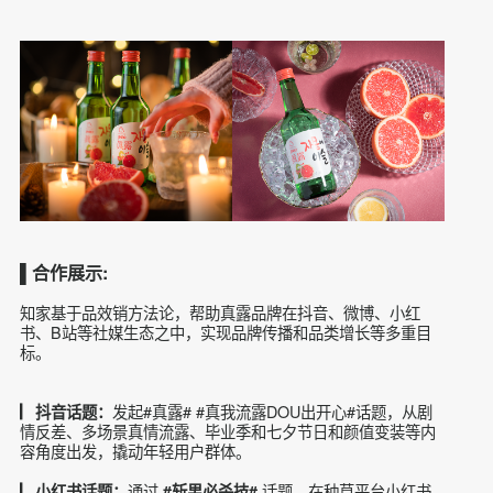
账号粉丝
，真露相关话题曝光
10W+
1亿+
知家针对真露品牌对标人群，差异化运营微博、抖音等平台官
方账号，通过发起抖音、小红书、微博等平台品牌话题，聚焦
真爱粉丝10万以上，微博话题曝光
，抖音
2000W+
#真露# #真
话题曝光1亿+；多条传播视频引爆目标人
我流露dou出开心#
群。
▌合作展示: