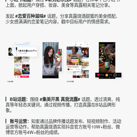
知家基于品效销方法论，帮助真露品牌在抖音、微博、小红
书、B站等社媒生态之中，实现品牌传播和品类增长等多重目
标。
发起#真露# #真我流露DOU出开心#话题，从剧
▏抖音话题：
情反差、多场景真情流露、毕业季和七夕节日和颜值变装等内
容角度出发，撬动年轻用户群体。
通过
话题，在种草平台小红书
▏小红书话题：
#斩男必杀技#
上面，掀起用户穿搭、妆容、美食等真露相关笔记分享。
发起
话题，分享真露烧酒甜蜜的美食搭配、
#恋爱百种滋味#
少女感满满的恋爱笔记内容，戳中目标用户的情感需求。