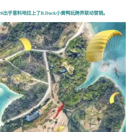
适、能力超强的带货人
，是这次借势营销大获成功的基础
持”，是二次传播的关键，也是本次营销的点睛之笔。
去年
520出乎意料地拉上了B.Duck小黄鸭玩跨界联动营销