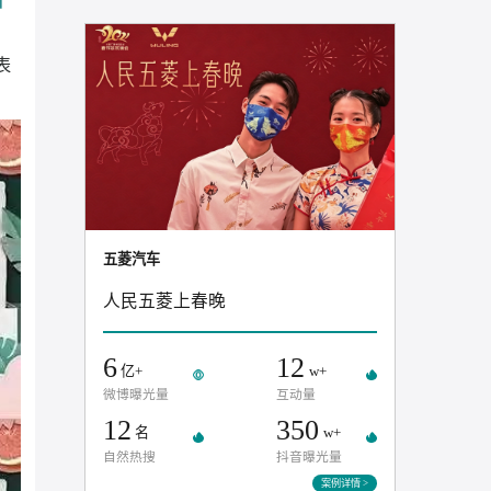
3300
14
万+
万+
总曝光
互动量
案例
领域的八大品
意料剑指
520表
朝天！
五菱汽车
人民五菱上春晚