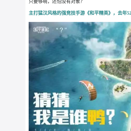
良品铺子选择的
别出心裁的切入点
+形象合
口才与独到的观点，对内容精彩程度的
“加
反差萌才是真的萌
聚焦年轻化营销，打打杀杀也一样保持童心
只要够萌，还怕没有对象？
主打猛汉风格的强竞技手游《和平精英》，