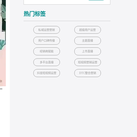
6
12
亿+
w+
微博曝光量
互动量
12
350
名
w+
自然热搜
抖音曝光量
案例
热门标签
私域运营营销
超级用户运营
用户口碑传播
主题直播
经销商赋能
上市直播
多平台直播
短视频营销运
抖音短视频运营
DTC整合营