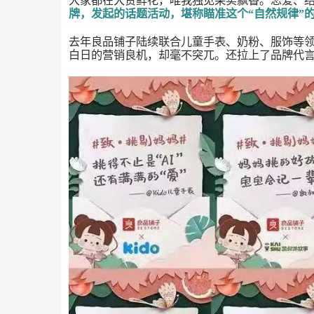
合纵连横、拓展边界
联手预热造势，亲情营销直播来一波
大家都在大赞鲜花，唯我独见果实飘香。恋
牌，发起的话题活动，堪称瞄准这个
“自然
去年良品铺子陆续联合儿童手表、奶粉、服
白日的营销良机，却毫不突兀。还拉上了品