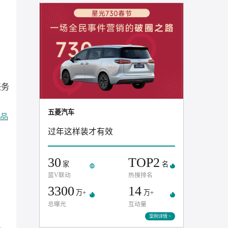
推荐案例
本单身狗的任务
五菱汽车
精准
“点杀”让品
过年这样装才有效
30
TOP
家
蓝V联动
热搜排名