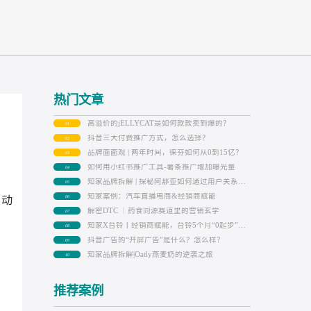
热门文章
高溢价的jELLYCAT是如何款款卖到爆
01
抖音三大付费推广方式，怎么选择？
02
品牌面面观 | 两年时间，徕芬如何从0到
03
如何用小红书推广工具-薯条推广增加
04
05
知家案例：汽车直播电商&经销商赋能
留下激（ji）动
06
解密DTC ｜药食同源赛道里的营销玄
07
08
抖音广告的“开屏广告”是什么？怎么样
09
知家品牌拆解|Oatly燕麦奶的逆袭之旅
10