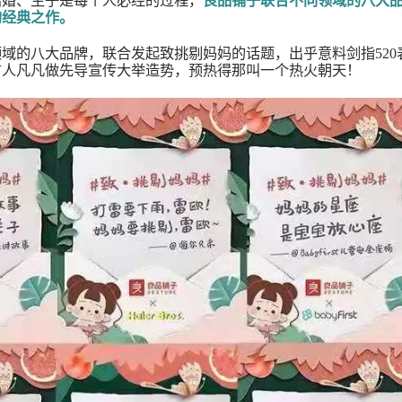
爱、结婚、生子是每个人必经的过程，
良品铺子联合不同
规律”的经典之作。
饰等领域的八大品牌，联合发起致挑剔妈妈的话题，出乎
牌代言人凡凡做先导宣传大举造势，预热得那叫一个热火