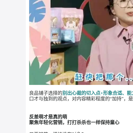
520当天，傅首尔在直播里的激情带货也相
个都不少，热度迅速飙升，直播的煽动效果