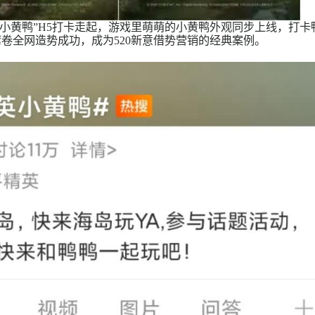
更有“萌动小黄鸭”H5打卡走起，游戏里萌萌的小黄鸭外观同
终于席卷全网造势成功，成为520新意借势营销的经典案