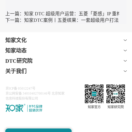
1、以#有圆人玩在一起#这一话题为情感支点，精准触达目标
人群，曝光量超过490W，互动讨论突破4W+，有效助力MINI
COOPER上市期间强势曝光。
2、产品功能转化为文化传播媒介，实现“从商品到文化符号”的
升级。
若您是一家汽车品牌方，想通过跨界联动和文化建设抓手促进
用户互动、提升品牌内容传播声量，实现产品种草，欢迎关注
「 知家DTC 」咨询详情。
上一篇：知家 DTC 超级用户运营：五菱「菱感」IP 
下一篇：知家DTC案例丨五菱缤果：一套超级用户打