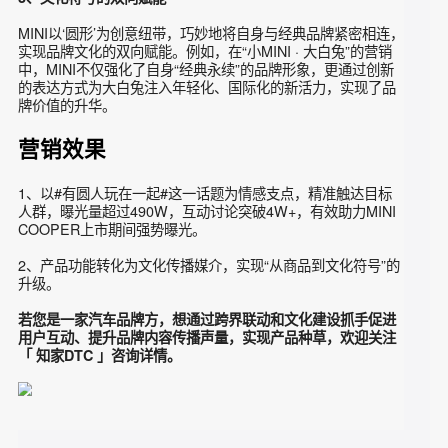
的圆形屏幕作为视觉焦点，与21家品牌最具辨识度的"视觉基
因"融为一体，比如中国邮政的邮筒、卫龙的经典款辣条、茶颜
悦色标志性执扇古风仕女图等等，两者相结合，既突出MINI的
英伦风格与科技感，又展现经典品牌的文化底蕴。
2、跨界合作的深度整合
21家头部品牌统一队形宣发，粉丝覆盖2300万+，覆盖美妆、
科技、快消、食品、运动等多个领域，以联合海报为核心，结
合京东卡、折叠箱等诱人福利的互动抽奖，形成线上联动话题
的广泛传播，实现品牌声量的强势破圈。
3、文化符号的双向赋能
MINI以‘圆形’为创意纽带，巧妙地将自身与经典品牌紧密相连
实现品牌文化的双向赋能。例如，在“小MINI · 大白兔”的营销
中，MINI不仅强化了自身“经典永续”的品牌形象，更通过创新
的表达方式为大白兔注入年轻化、国际化的新活力，实现了品
牌价值的升华。
营销效果