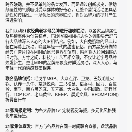
形前大灯、圆形外后视镜、圆形门把手等。这次更带来了全新
电动MINI COOPER圆形OLED中控屏，为了让车主和朋友们
沉浸在“有圆（缘）人”派对中，MINI巧妙地将圆形元素植入到
现场各个区域。
跨界联动，并不是单纯的品宣发声，而是通过创新求变，借助
颠覆性的气质吸引受众群体的好奇心，让整个营销活动更具话
题性和传播性。一场优质的跨界联动，将对品牌力的提升产生
深远影响。
我们联动
，以各家品牌属性
21家经典老字号品牌进行趣味联动
及热梗事件为创意锚点，巧妙地将MINI标志性的圆形显示屏与
各大品牌深入人心的大IP相结合。例如，大白兔奶糖的经典包
装在屏幕上跃动，唤醒年轻一代的甜蜜记忆；南方黑芝麻糊的
经典广告片段在MINI的圆形世界里复刻，瞬间将人拉回温暖的
旧时光。方寸之间，科技与工艺互相交融，不仅让老字号品牌
焕发新生，更让MINI的品牌形象变得鲜活灵动，深入人心，与
年轻一代的情感紧密相连。
毛戈平MGP、大众点评、卫龙、巴奴毛肚火
联名品牌包括：
锅、认养一头牛、茶颜悦色、三只松鼠、稻香村、回力、百雀
羚、南孚、南方黑芝麻、五芳斋、大白兔、中国邮政、同程旅