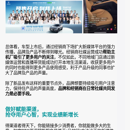
重要抓手，结合短视频饱和内容、盲订/小订/大订活动、717百
城千店经销商联动直播等营销形式，最终达成了“盲订1小时破
10000单”、“4.3万线索+订单总量”的好成绩，并强势占领微博
10亿级曝光与抖音汽车榜单TOP4的排名。
总体看，车型上市后，通过经销商下场扩大新媒体平台的强力
传播，品牌及产品不断得到曝光。经销商社媒运营成功
帮助主