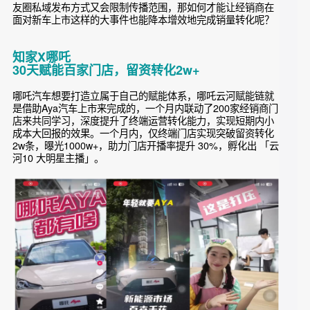
道，新车上市大事件，
，多
让经销商、门店下场一起“搞事情”
方面营销布局，能够吸引更多的用户目光，占领用户心智的同
时可以帮助品牌终端构建线上获客能力，
实现品牌声量与销量
百倍增长。
一直以来，经销商与分销商都是汽车品牌最重要的合作伙伴。
但是
，面对新车上市
大部分的经销商也是只会“销”，不会“营”
这样的大事件并不知道该如何营销才能快速触达消费者，而朋
友圈私域发布方式又会限制传播范围，那如何才能让经销商在
面对新车上市这样的大事件也能降本增效地完成销量转化呢？
知家X哪吒
30天赋能百家门店，留资转化2w+
哪吒汽车想要打造立属于自己的赋能体系，哪吒云河赋能链就
是借助Aya汽车上市来完成的，一个月内联动了200家经销商门
店来共同学习，深度提升了终端运营转化能力，实现短期内小
成本大回报的效果。一个月内，仅终端门店实现突破留资转化
2w条，曝光1000w+，助力门店开播率提升 30%，孵化出 「云
河10 大明星主播」。